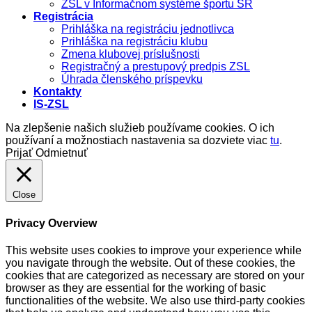
ZSL v Informačnom systéme športu SR
Registrácia
Prihláška na registráciu jednotlivca
Prihláška na registráciu klubu
Zmena klubovej príslušnosti
Registračný a prestupový predpis ZSL
Úhrada členského príspevku
Kontakty
IS-ZSL
Na zlepšenie našich služieb používame cookies. O ich
používaní a možnostiach nastavenia sa dozviete viac
tu
.
Prijať
Odmietnuť
Close
Privacy Overview
This website uses cookies to improve your experience while
you navigate through the website. Out of these cookies, the
cookies that are categorized as necessary are stored on your
browser as they are essential for the working of basic
functionalities of the website. We also use third-party cookies