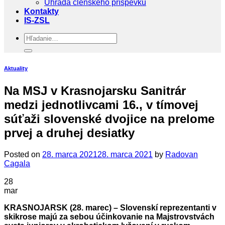
Úhrada členského príspevku
Kontakty
IS-ZSL
Aktuality
Na MSJ v Krasnojarsku Sanitrár
medzi jednotlivcami 16., v tímovej
súťaži slovenské dvojice na prelome
prvej a druhej desiatky
Posted on
28. marca 2021
28. marca 2021
by
Radovan
Cagala
28
mar
KRASNOJARSK (28. marec) – Slovenskí reprezentanti v
skikrose majú za sebou účinkovanie na Majstrovstvách