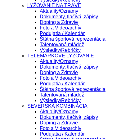
LYŽOVANIE NA TRÁVE
Aktuality/Oznamy
Dokumenty, tlačivá, zápisy
Doping a Zdravie
Foto a Videoarchív
Podujatia / Kalendár
Štátna športová reprezentácia
Talentovaná mládež
Výsledky/Rebríčky
TELEMARKOVÉ LYŽOVANIE
Aktuality/Oznamy
Dokumenty, tlačivá, zápisy
Doping a Zdravie
Foto a Videoarchív
Podujatia / Kalendár
Štátna športová reprezentácia
Talentovaná mládež
Výsledky/Rebríčky
SEVERSKÁ KOMBINÁCIA
Aktuality/Oznamy
Dokumenty, tlačivá, zápisy
Doping a Zdravie
Foto a Videoarchív
Podujatia / Kalendár