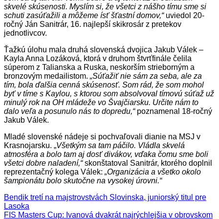
skvelé skúsenosti. Myslím si, že všetci z nášho tímu sme si
schuti zasúťažili a môžeme ísť šťastní domov,“
uviedol 20-
ročný Ján Sanitrár, 16. najlepší skikrosár z pretekov
jednotlivcov.
Ťažkú úlohu mala druhá slovenská dvojica Jakub Válek –
Kayla Anna Lozáková, ktorá v druhom štvrťfinále čelila
súperom z Talianska a Ruska, neskorším strieborným a
bronzovým medailistom.
„Súťažiť nie sám za seba, ale za
tím, bola ďalšia cenná skúsenosť. Som rád, že som mohol
byť v tíme s Kaylou, s ktorou som absolvoval tímovú súťaž už
minulý rok na OH mládeže vo Švajčiarsku. Určite nám to
dalo veľa a posunulo nás to dopredu,“
poznamenal 18-ročný
Jakub Válek.
Mladé slovenské nádeje si pochvaľovali dianie na MSJ v
Krasnojarsku. „
Všetkým sa tam páčilo. Vládla skvelá
atmosféra a bolo tam aj dosť divákov, vďaka čomu sme boli
všetci dobre naladení,“
skonštatoval Sanitrár, ktorého doplnil
reprezentačný kolega Válek:
„Organizácia a všetko okolo
šampionátu bolo skutočne na vysokej úrovni.“
Bendik tretí na majstrovstvách Slovinska, juniorský titul pre
Lasoka
FIS Masters Cup: Ivanová dvakrát najrýchlejšia v obrovskom