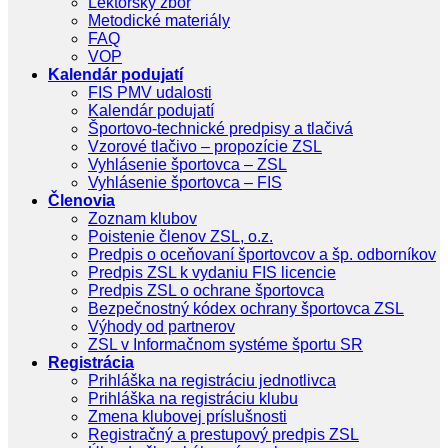
Lektorský zbor
Metodické materiály
FAQ
VOP
Kalendár podujatí
FIS PMV udalosti
Kalendár podujatí
Športovo-technické predpisy a tlačivá
Vzorové tlačivo – propozície ZSL
Vyhlásenie športovca – ZSL
Vyhlásenie športovca – FIS
Členovia
Zoznam klubov
Poistenie členov ZSL, o.z.
Predpis o oceňovaní športovcov a šp. odborníkov
Predpis ZSL k vydaniu FIS licencie
Predpis ZSL o ochrane športovca
Bezpečnostný kódex ochrany športovca ZSL
Výhody od partnerov
ZSL v Informačnom systéme športu SR
Registrácia
Prihláška na registráciu jednotlivca
Prihláška na registráciu klubu
Zmena klubovej príslušnosti
Registračný a prestupový predpis ZSL