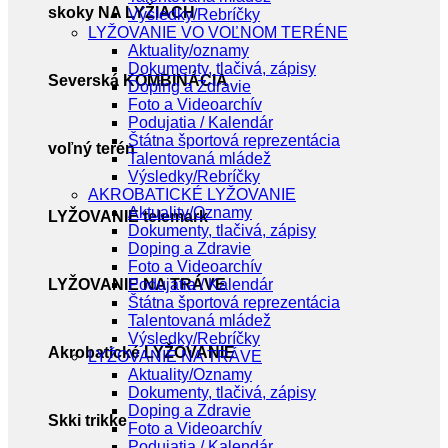
skoky NA LYŽIACH
Výsledky/Rebríčky
LYŽOVANIE VO VOĽNOM TERÉNE
Aktuality/oznamy
Dokumenty, tlačivá, zápisy
Severská KOMBINÁCIA
Doping a Zdravie
Foto a Videoarchív
Podujatia / Kalendár
Štátna športová reprezentácia
voľný terén
Talentovaná mládež
Výsledky/Rebríčky
AKROBATICKÉ LYŽOVANIE
Aktuality/Oznamy
LYŽOVANIE telemark
Dokumenty, tlačivá, zápisy
Doping a Zdravie
Foto a Videoarchív
LYŽOVANIE NA TRÁVE
Podujatia / Kalendár
Štátna športová reprezentácia
Talentovaná mládež
Výsledky/Rebríčky
Akrobatické LYŽOVANIE
LYŽOVANIE NA TRÁVE
Aktuality/Oznamy
Dokumenty, tlačivá, zápisy
Doping a Zdravie
Skki trikke
Foto a Videoarchív
Podujatia / Kalendár