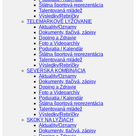
Štátna športová reprezentácia
Talentovaná mládež
Výsledky/Rebríčky
TELEMARKOVÉ LYŽOVANIE
Aktuality/Oznamy
Dokumenty, tlačivá, zápisy
Doping a Zdravie
Foto a Videoarchív
Podujatia / Kalendár
Štátna športová reprezentácia
Talentovaná mládež
Výsledky/Rebríčky
SEVERSKÁ KOMBINÁCIA
Aktuality/Oznamy
Dokumenty, tlačivá, zápisy
Doping a Zdravie
Foto a Videoarchív
Podujatia / Kalendár
Štátna športová reprezentácia
Talentovaná mládež
Výsledky/Rebríčky
SKOKY NA LYŽIACH
Aktuality/Oznamy
Dokumenty, tlačivá, zápisy