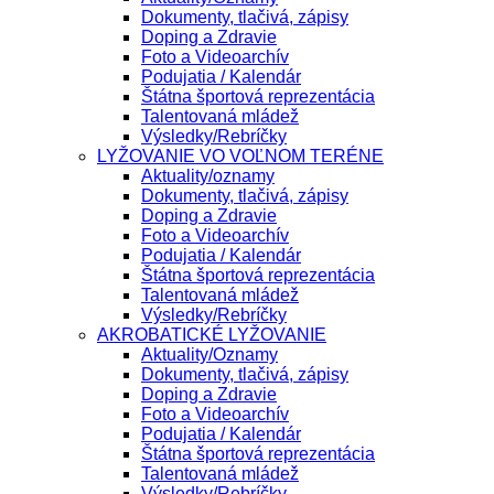
Dokumenty, tlačivá, zápisy
Doping a Zdravie
Foto a Videoarchív
Podujatia / Kalendár
Štátna športová reprezentácia
Talentovaná mládež
Výsledky/Rebríčky
LYŽOVANIE VO VOĽNOM TERÉNE
Aktuality/oznamy
Dokumenty, tlačivá, zápisy
Doping a Zdravie
Foto a Videoarchív
Podujatia / Kalendár
Štátna športová reprezentácia
Talentovaná mládež
Výsledky/Rebríčky
AKROBATICKÉ LYŽOVANIE
Aktuality/Oznamy
Dokumenty, tlačivá, zápisy
Doping a Zdravie
Foto a Videoarchív
Podujatia / Kalendár
Štátna športová reprezentácia
Talentovaná mládež
Výsledky/Rebríčky