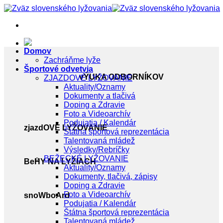
Skip
to
content
Domov
Zachráňme lyže
Športové odvetvia
vÝUKA ODBORNÍKOV
ZJAZDOVÉ LYŽOVANIE
Aktuality/Oznamy
Dokumenty a tlačivá
Doping a Zdravie
Foto a Videoarchív
Podujatia / Kalendár
zjazdOVÉ LYŽOVANIE
Štátna športová reprezentácia
Talentovaná mládež
Výsledky/Rebríčky
BEŽECKÉ LYŽOVANIE
BeHY NA LYŽIACH
Aktuality/Oznamy
Dokumenty, tlačivá, zápisy
Doping a Zdravie
Foto a Videoarchív
snoWboArd
Podujatia / Kalendár
Štátna športová reprezentácia
Talentovaná mládež