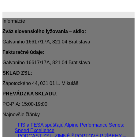
Informácie
Zväz slovenského lyžovania – sídlo:
Galvaniho 16617/17A, 821 04 Bratislava
Fakturačné údaje:
Galvaniho 16617/17A, 821 04 Bratislava
SKLAD ZSL:
Zápotockého 44, 031 01 L. Mikuláš
PREVÁDZKA SKLADU:
PO-PIA: 15:00-19:00
Najnovšie články
FIS a FESA spúšťajú Alpine Performance Series:
Speed Excellence
PODCAST ZSL: ZIMNÉ ŠPORTOVÉ PRÍBEHY –