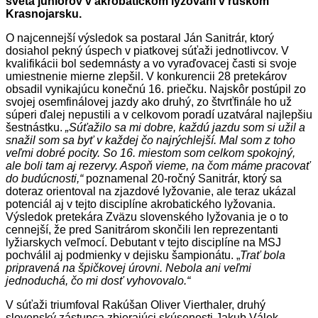
sveta juniorov v akrobatickom lyžovaní v ruskom
Krasnojarsku.
O najcennejší výsledok sa postaral Ján Sanitrár, ktorý
dosiahol pekný úspech v piatkovej súťaži jednotlivcov. V
kvalifikácii bol sedemnásty a vo vyraďovacej časti si svoje
umiestnenie mierne zlepšil. V konkurencii 28 pretekárov
obsadil vynikajúcu konečnú 16. priečku. Najskôr postúpil zo
svojej osemfinálovej jazdy ako druhý, zo štvrťfinále ho už
súperi ďalej nepustili a v celkovom poradí uzatváral najlepšiu
šestnástku.
„Súťažilo sa mi dobre, každú jazdu som si užil a
snažil som sa byť v každej čo najrýchlejší. Mal som z toho
veľmi dobré pocity. So 16. miestom som celkom spokojný,
ale boli tam aj rezervy. Aspoň vieme, na čom máme pracovať
do budúcnosti,“
poznamenal 20-ročný Sanitrár, ktorý sa
doteraz orientoval na zjazdové lyžovanie, ale teraz ukázal
potenciál aj v tejto disciplíne akrobatického lyžovania.
Výsledok pretekára Zväzu slovenského lyžovania je o to
cennejší, že pred Sanitrárom skončili len reprezentanti
lyžiarskych veľmocí. Debutant v tejto disciplíne na MSJ
pochválil aj podmienky v dejisku šampionátu. „
Trať bola
pripravená na špičkovej úrovni. Nebola ani veľmi
jednoduchá, čo mi dosť vyhovovalo.“
V súťaži triumfoval Rakúšan Oliver Vierthaler, druhý
slovenský zástupca zbierajúci skúsenosti Jakub Válek