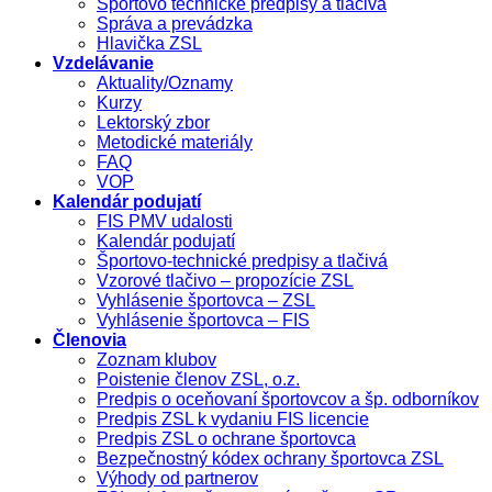
Športovo technické predpisy a tlačivá
Správa a prevádzka
Hlavička ZSL
Vzdelávanie
Aktuality/Oznamy
Kurzy
Lektorský zbor
Metodické materiály
FAQ
VOP
Kalendár podujatí
FIS PMV udalosti
Kalendár podujatí
Športovo-technické predpisy a tlačivá
Vzorové tlačivo – propozície ZSL
Vyhlásenie športovca – ZSL
Vyhlásenie športovca – FIS
Členovia
Zoznam klubov
Poistenie členov ZSL, o.z.
Predpis o oceňovaní športovcov a šp. odborníkov
Predpis ZSL k vydaniu FIS licencie
Predpis ZSL o ochrane športovca
Bezpečnostný kódex ochrany športovca ZSL
Výhody od partnerov