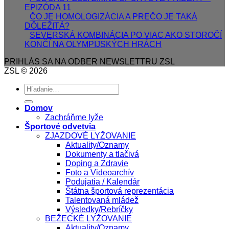
EPIZÓDA 11
ČO JE HOMOLOGIZÁCIA A PREČO JE TAKÁ
DÔLEŽITÁ?
SEVERSKÁ KOMBINÁCIA PO VIAC AKO STOROČÍ
KONČÍ NA OLYMPIJSKÝCH HRÁCH
PRIHLÁS SA NA ODBER NEWSLETTRU ZSL
ZSL © 2026
Domov
Zachráňme lyže
Športové odvetvia
ZJAZDOVÉ LYŽOVANIE
Aktuality/Oznamy
Dokumenty a tlačivá
Doping a Zdravie
Foto a Videoarchív
Podujatia / Kalendár
Štátna športová reprezentácia
Talentovaná mládež
Výsledky/Rebríčky
BEŽECKÉ LYŽOVANIE
Aktuality/Oznamy