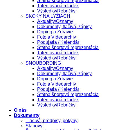
Štátna športová reprezentácia
Talentovaná mládež
Výsledky/Rebríčky
SKOKY NA LYŽIACH
Aktuality/Oznamy
Dokumenty, tlačivá, zápisy
Doping a Zdravie
Foto a Videoarchív
Podujatia / Kalendár
Štátna športová reprezentácia
Talentovaná mládež
Výsledky/Rebríčky
SNOUBORDING
Aktuality/Oznamy
Dokumenty, tlačivá, zápisy
Doping a Zdravie
Foto a Videoarchív
Podujatia / Kalendár
Štátna športová reprezentácia
Talentovaná mládež
Výsledky/Rebríčky
O nás
Dokumenty
Tlačivá, predpisy, pokyny
Stanovy