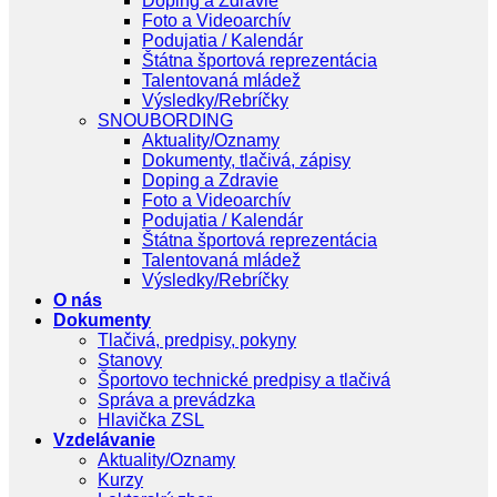
Doping a Zdravie
Foto a Videoarchív
Podujatia / Kalendár
Štátna športová reprezentácia
Talentovaná mládež
Výsledky/Rebríčky
SNOUBORDING
Aktuality/Oznamy
Dokumenty, tlačivá, zápisy
Doping a Zdravie
Foto a Videoarchív
Podujatia / Kalendár
Štátna športová reprezentácia
Talentovaná mládež
Výsledky/Rebríčky
O nás
Dokumenty
Tlačivá, predpisy, pokyny
Stanovy
Športovo technické predpisy a tlačivá
Správa a prevádzka
Hlavička ZSL
Vzdelávanie
Aktuality/Oznamy
Kurzy